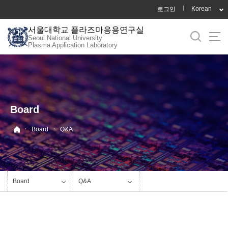
바
Korean
로그인
로
서울대학교 플라즈마응용연구실
가
Seoul National University
기
Plasma Application Laboratory
메
뉴
Board
·
·
Board
Q&A
Board
Q&A