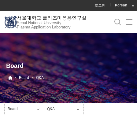
바
Korean
로그인
로
서울대학교 플라즈마응용연구실
가
Seoul National University
기
Plasma Application Laboratory
메
뉴
Board
·
·
Board
Q&A
Board
Q&A