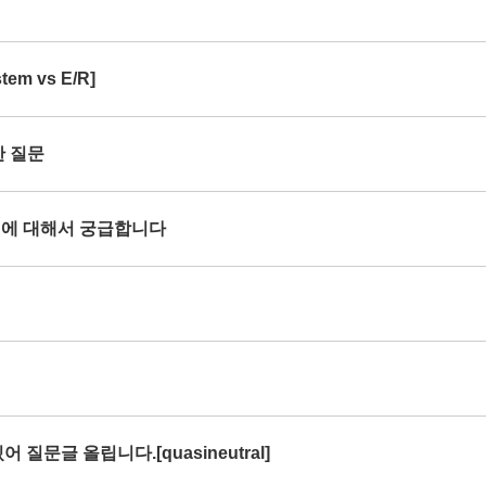
em vs E/R]
한 질문
rce 에 대해서 궁급합니다
 질문글 올립니다.[quasineutral]