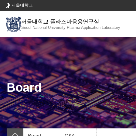
바
서울대학교
로
가
서울대학교 플라즈마응용연구실
기
Seoul National University
Plasma Application Laboratory
메
뉴
Board
Board
Q&A