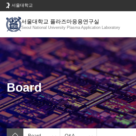
바
서울대학교
로
가
서울대학교 플라즈마응용연구실
기
Seoul National University
Plasma Application Laboratory
메
뉴
Board
Board
Q&A