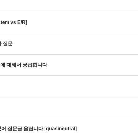
em vs E/R]
한 질문
rce 에 대해서 궁급합니다
 질문글 올립니다.[quasineutral]