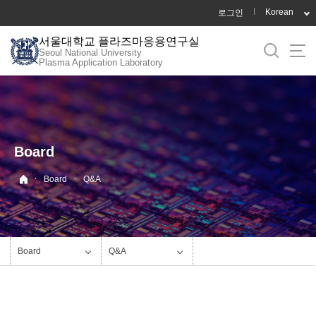
바
Korean
로그인
로
서울대학교 플라즈마응용연구실
가
Seoul National University
기
Plasma Application Laboratory
메
뉴
Board
·
·
Board
Q&A
Board
Q&A