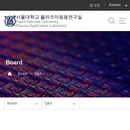
바
Korean
로그인
로
서울대학교 플라즈마응용연구실
가
Seoul National University
기
Plasma Application Laboratory
메
뉴
Board
·
·
Board
Q&A
Board
Q&A