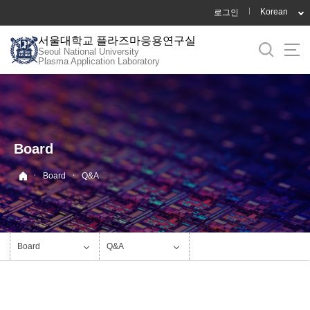
바
Korean
로그인
로
서울대학교 플라즈마응용연구실
가
Seoul National University
기
Plasma Application Laboratory
메
뉴
Board
·
·
Board
Q&A
Board
Q&A