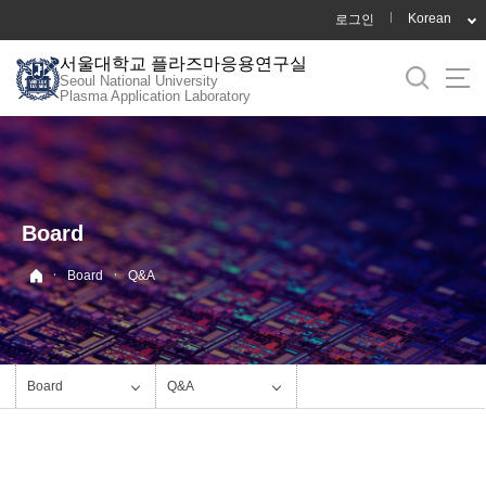
바
Korean
로그인
로
서울대학교 플라즈마응용연구실
가
Seoul National University
기
Plasma Application Laboratory
메
뉴
Board
·
·
Board
Q&A
Board
Q&A