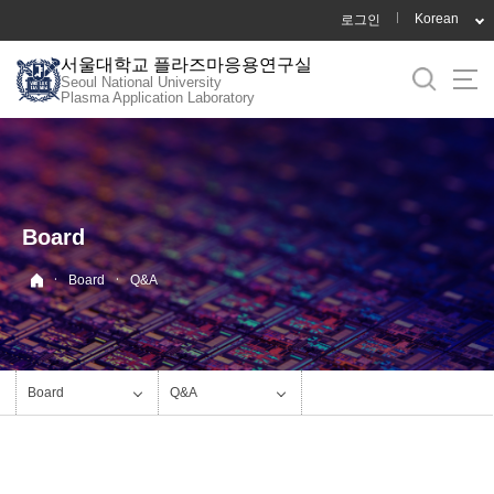
바
Korean
로그인
로
서울대학교 플라즈마응용연구실
가
Seoul National University
기
Plasma Application Laboratory
메
뉴
Board
·
·
Board
Q&A
Board
Q&A