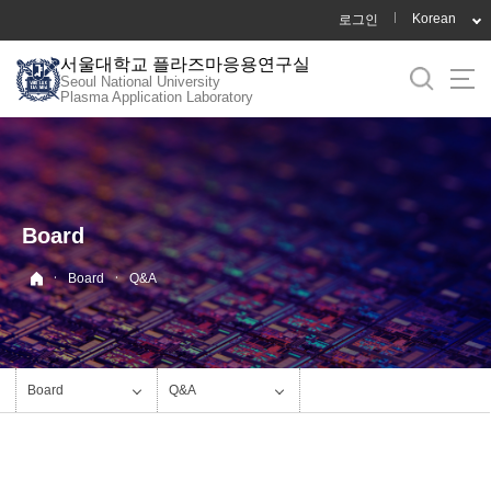
바
Korean
로그인
로
서울대학교 플라즈마응용연구실
가
Seoul National University
기
Plasma Application Laboratory
메
뉴
Board
·
·
Board
Q&A
Board
Q&A