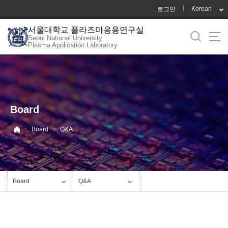
바
Korean
로그인
로
서울대학교 플라즈마응용연구실
가
Seoul National University
기
Plasma Application Laboratory
메
뉴
Board
·
·
Board
Q&A
Board
Q&A