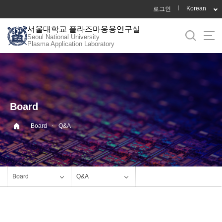
바
Korean
로그인
로
서울대학교 플라즈마응용연구실
가
Seoul National University
기
Plasma Application Laboratory
메
뉴
Board
·
·
Board
Q&A
Board
Q&A