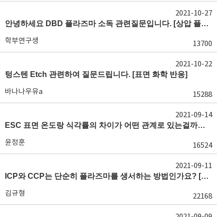
2021-10-27
안녕하세요 DBD 플라즈마 소독 관련질문입니다. [상압 플라즈마 임피던스, matching]
학부연구생
13700
2021-10-22
텅스텐 Etch 관련하여 질문드립니다. [표면 화학 반응]
바나나우유a
15288
2021-09-14
ESC 표면 온도랑 식각률의 차이가 어떤 관계로 있는걸까요?? [ESC 영역 온도 조절]
윤정훈
16524
2021-09-11
ICP와 CCP는 단순히 플라즈마를 생서하는 방법인가요? [플라즈마 생성 기전, RIE 모드]
김규형
22168
2021-09-09