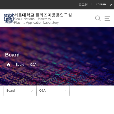
바
Korean
로그인
로
서울대학교 플라즈마응용연구실
가
Seoul National University
기
Plasma Application Laboratory
메
뉴
Board
·
·
Board
Q&A
Board
Q&A