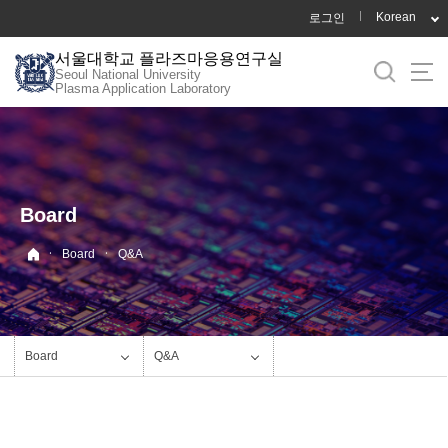
바
Korean
로그인
로
서울대학교 플라즈마응용연구실
가
Seoul National University
기
Plasma Application Laboratory
메
뉴
Board
·
·
Board
Q&A
Board
Q&A