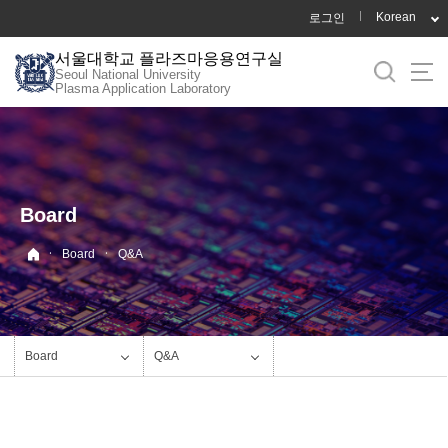
바
Korean
로그인
로
서울대학교 플라즈마응용연구실
가
Seoul National University
기
Plasma Application Laboratory
메
뉴
Board
·
·
Board
Q&A
Board
Q&A