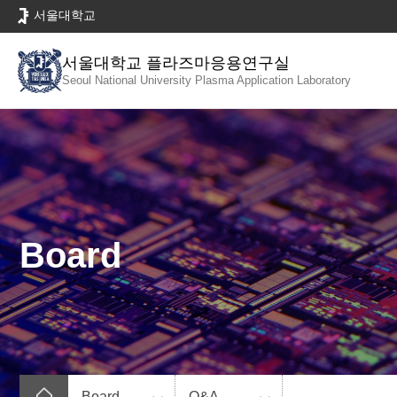
바
서울대학교
로
가
서울대학교 플라즈마응용연구실
기
Seoul National University
Plasma Application Laboratory
메
뉴
Board
Board
Q&A