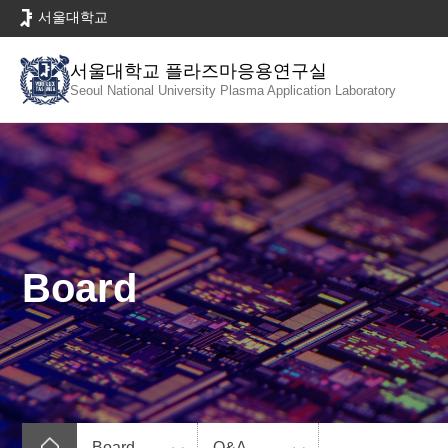
바
서울대학교
로
가
서울대학교 플라즈마응용연구실
기
Seoul National University
Plasma Application Laboratory
메
뉴
Board
Board
Q&A