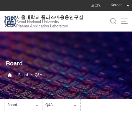
바
Korean
로그인
로
서울대학교 플라즈마응용연구실
가
Seoul National University
기
Plasma Application Laboratory
메
뉴
Board
·
·
Board
Q&A
Board
Q&A