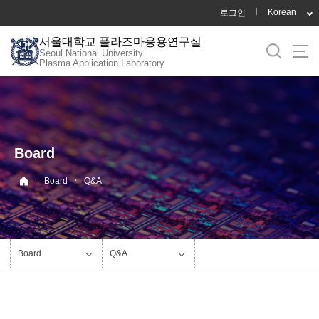
바
Korean
로그인
로
서울대학교 플라즈마응용연구실
가
Seoul National University
기
Plasma Application Laboratory
메
뉴
Board
·
·
Board
Q&A
Board
Q&A