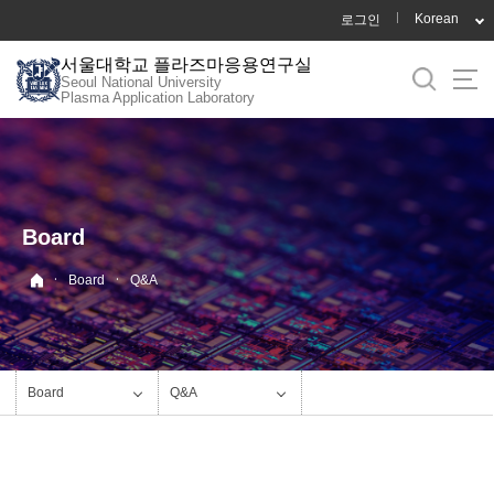
바
Korean
로그인
로
서울대학교 플라즈마응용연구실
가
Seoul National University
기
Plasma Application Laboratory
메
뉴
Board
·
·
Board
Q&A
Board
Q&A