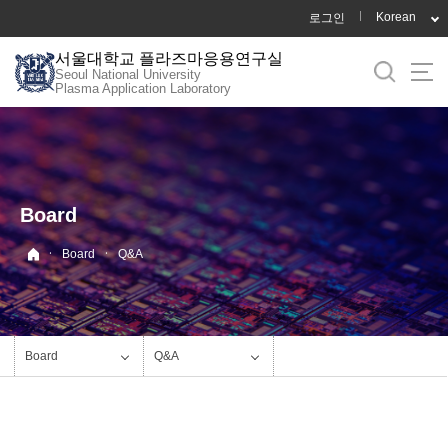
바
Korean
로그인
로
서울대학교 플라즈마응용연구실
가
Seoul National University
기
Plasma Application Laboratory
메
뉴
Board
·
·
Board
Q&A
Board
Q&A