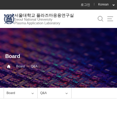
바
Korean
로그인
로
서울대학교 플라즈마응용연구실
가
Seoul National University
기
Plasma Application Laboratory
메
뉴
Board
·
·
Board
Q&A
Board
Q&A