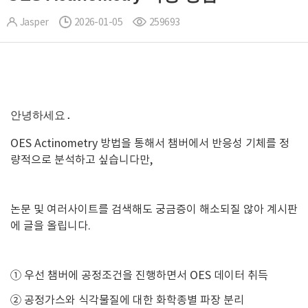
Jasper
2026-01-05
259693
안녕하세요.
OES Actinometry 방법을 통해서 챔버에서 반응성 기체를 정
량적으로 분석하고 싶습니다만,
논문 및 여러사이트를 검색해도 궁금증이 해소되질 않아 계시판
에 글을 올립니다.
① 우선 챔버에 공정조건을 진행하면서 OES 데이터 취득
② 공정가스와 식각물질에 대한 화학종별 파장 분리