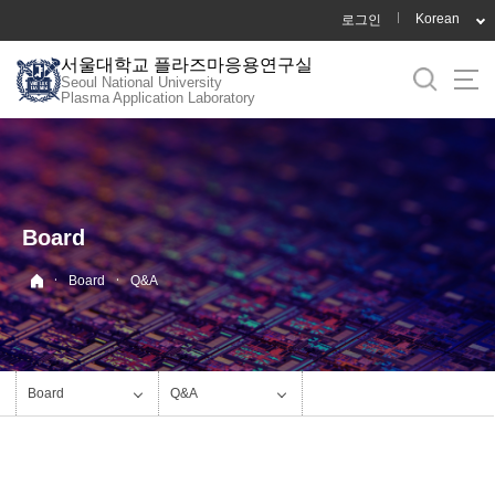
바
Korean
로그인
로
서울대학교 플라즈마응용연구실
가
Seoul National University
기
Plasma Application Laboratory
메
뉴
Board
·
·
Board
Q&A
Board
Q&A