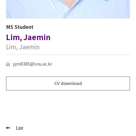
MS Student
Lim, Jaemin
Lim, Jaemin
yjm8385@snu.ac.kr
CV download
List