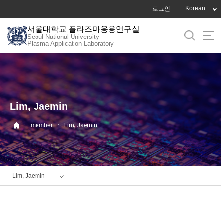
바
Korean
로그인
로
서울대학교 플라즈마응용연구실
가
Seoul National University
기
Plasma Application Laboratory
메
뉴
Lim, Jaemin
·
·
Lim, Jaemin
member
Lim, Jaemin