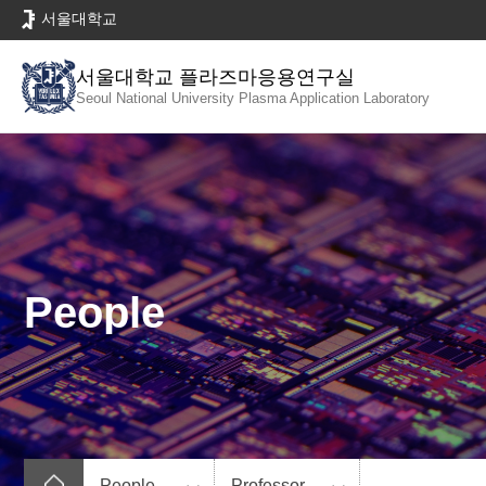
바
서울대학교
로
가
서울대학교 플라즈마응용연구실
기
Seoul National University
Plasma Application Laboratory
메
뉴
People
People
Professor