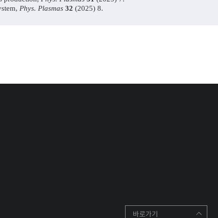
system,
Phys. Plasmas
32
(2025) 8.
바로가기