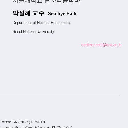
서울대학교 원자핵공학과
박설혜 교수
Seolhye Park
Department of Nuclear Engineering
Seoul National University
seolhye.eedf@snu.ac.kr
 Fusion
66
(2024) 025014.
ss production,
Phys. Plasmas
31
(2025) 7.