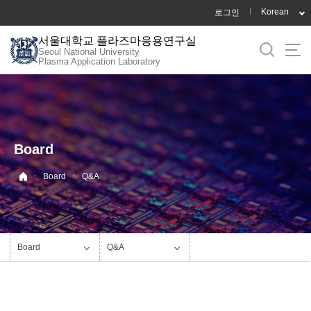
바
Korean
로그인
로
서울대학교 플라즈마응용연구실
가
Seoul National University
기
Plasma Application Laboratory
메
뉴
Board
·
·
Board
Q&A
Board
Q&A